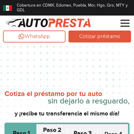
Cobertura en CDMX, Edomex, Puebla, Mor, Hgo, Qro,
MTY
y
GDL
WhatsApp
Cotizar préstamo
Cotiza el préstamo por tu auto
sin dejarlo a resguardo,
y ¡recibe tu transferencia el mismo día!
Paso 2
Paso 1
Paso 3