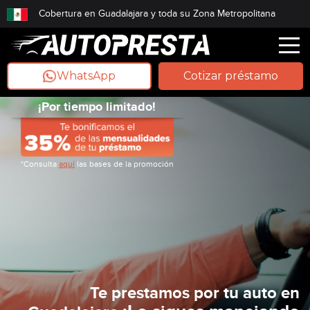
Cobertura en Guadalajara y toda su Zona Metropolitana
WhatsApp
Cotizar préstamo
¡Por tiempo limitado!
*Consulta
aquí
las bases de la promoción
Te prestamos por tu auto en