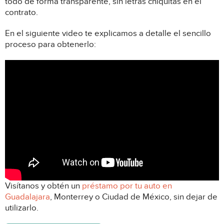
todo de forma transparente, sin letras chiquitas en el
contrato.
En el siguiente video te explicamos a detalle el sencillo
proceso para obtenerlo:
Visítanos y obtén un
préstamo por tu auto en
Guadalajara
, Monterrey o Ciudad de México, sin dejar de
utilizarlo.