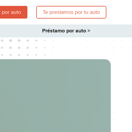
 por auto
Te prestamos por tu auto
Préstamo por auto >